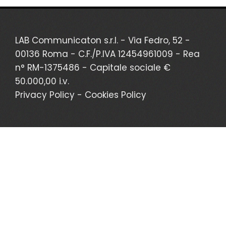
LAB Communicaton s.r.l. -
Via Fedro, 52 -
00136 Roma
- C.F./P.IVA 12454961009 - Rea
n° RM-1375486 - Capitale sociale €
50.000,00 i.v.
Privacy Policy
-
Cookies Policy